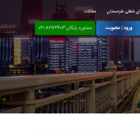
ی شغلی طرحستان
مقالات
ورود | عضویت
مشاوره رایگان:86122403-021