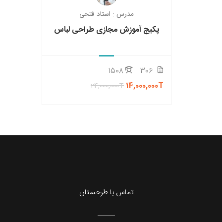
مدرس : استاد فتحی
پکیج آموزش مجازی طراحی لباس
1508
306
14,000,000T
24,000,000T
تماس با طرحستان