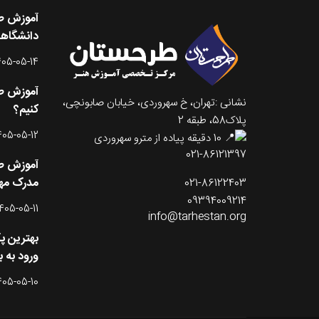
آموزش طر
دانشگاه
405-05-14
آموزش طر
نشانی :تهران، خ سهروردی، خیابان صابونچی،
کنیم؟
پلاک58، طبقه 2
405-05-12
10 دقیقه پیاده از مترو سهروردی
021-86121397
آموزش طر
مدرک مه
021-86122403
09394009214
405-05-11
info@tarhestan.org
بهترین پ
ورود به با
405-05-10