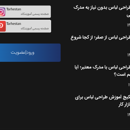
احی لباس بدون نیاز به مدرک
ی
1
احی لباس از صفر؛ از کجا شروع
ورود|عضویت
1
احی لباس با مدرک معتبر؛ آیا
م است؟
1
کیج آموزش طراحی لباس برای
زار کار
1