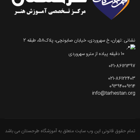
نشانی :تهران، خ سهروردی، خیابان صابونچی، پلاک58، طبقه 2
10 دقیقه پیاده از مترو سهروردی
021-86121397
021-86122403
09394009214
info@tarhestan.org
تمام حقوق قانونی این وب سایت متعلق به آموزشگاه طرحستان می باشد