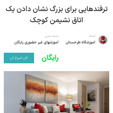
نقاشی رنگ روغن
خوشنویسی نستعلیق
آموزش مجازی طراحی داخلی
ترفندهایی برای بزرگ نشان دادن یک
نقاشی آبرنگ
خوشنویسی با خودکار
اتاق نشیمن کوچک
خط نقاشی
نقاشی کودک و نوجوان
استاد
دسته بندی
طراحی سیاه قلم
آموزشگاه طرحستان
آموزشهای غیر حضوری رایگان
نقاش مداد رنگی
رایگان
نقاشی مینیاتور(نگارگری)
الان شروع کن
نقاشی تذهیب و گل و مرغ