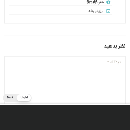
فارسی
هنرجویان
5
ارزیابی
بله
نظر بدهید
Dark
Light
رایگان
الان شروع کن