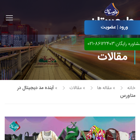
ورود | عضویت
اوره رایگان:86122403-021
مقالات
خانه
»
مقاله ها
»
مقالات
»
آینده مد دیجیتال در
متاورس
آموزش مجازی طراحی لباس
نقاشی پاستل
آموزش مجازی گرافیک