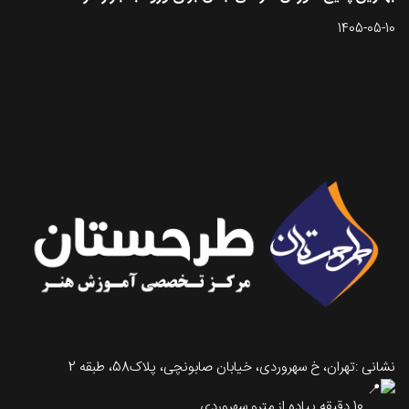
1405-05-10
تماس با طرحستان
نشانی :تهران، خ سهروردی، خیابان صابونچی، پلاک58، طبقه 2
10 دقیقه پیاده از مترو سهروردی