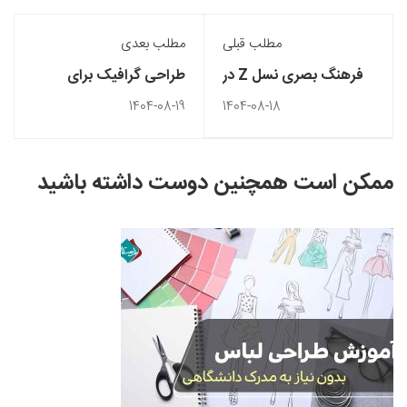
مطلب قبلی
مطلب بعدی
فرهنگ بصری نسل Z در
طراحی گرافیک برای
طراحی گرافیک
شبکه‌های اجتماعی: اصول،
1404-08-19
1404-08-18
ابزارها و ترفندها
ممکن است همچنین دوست داشته باشید