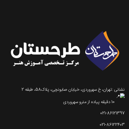
تماس با طرحستان
نشانی :تهران، خ سهروردی، خیابان صابونچی، پلاک58، طبقه 2
10 دقیقه پیاده از مترو سهروردی
021-86121397
021-86122403