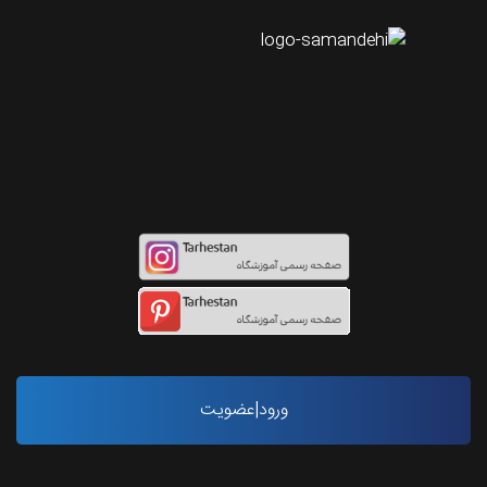
اینستاگرام طرحستان
ورود|عضویت