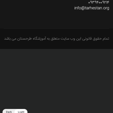
09394009214
info@tarhestan.org
تمام حقوق قانونی این وب سایت متعلق به آموزشگاه طرحستان می باشد
Dark
Light