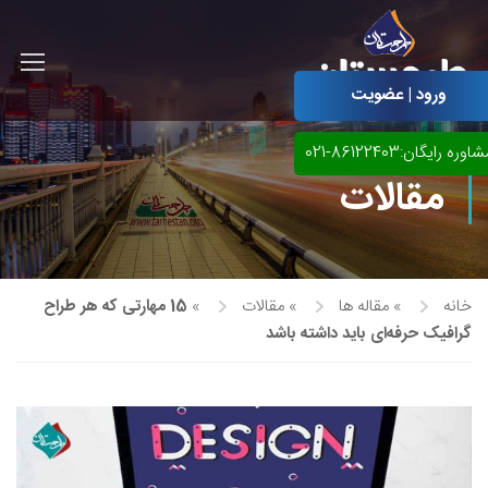
ورود | عضویت
اوره رایگان:86122403-021
مقالات
خانه
»
مقاله ها
»
مقالات
»
15 مهارتی که هر طراح
گرافیک حرفه‌ای باید داشته باشد
آموزش مجازی طراحی لباس
نقاشی پاستل
آموزش مجازی گرافیک