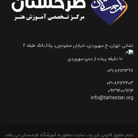
نشانی :تهران، خ سهروردی، خیابان صابونچی، پلاک58، طبقه 2
10 دقیقه پیاده از مترو سهروردی
021-86121397
021-86122403
09394009214
info@tarhestan.org
تمام حقوق قانونی این وب سایت متعلق به آموزشگاه طرحستان می باشد