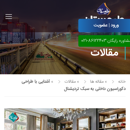
ورود | عضویت
اوره رایگان:86122403-021
مقالات
خانه
»
مقاله ها
»
مقالات
»
آشنایی با طراحی
دکوراسیون داخلی به سبک تردیشنال
آموزش مجازی طراحی لباس
نقاشی پاستل
آموزش مجازی گرافیک