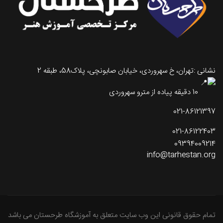
نشانی :تهران، خ سهروردی، خیابان صابونچی، پلاک58، طبقه 2
10 دقیقه پیاده از مترو سهروردی
021-86121397
021-86122403
09394009214
info@tarhestan.org
تمام حقوق قانونی این وب سایت متعلق به آموزشگاه طرحستان می باشد