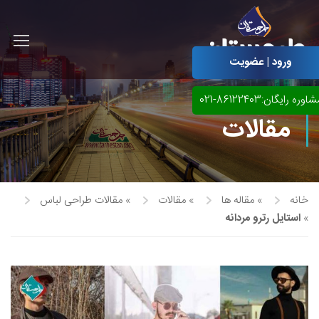
ورود | عضویت
اوره رایگان:86122403-021
مقالات
خانه
»
مقاله ها
»
مقالات
»
مقالات طراحی لباس
»
استایل رترو مردانه
آموزش مجازی طراحی لباس
نقاشی پاستل
آموزش مجازی گرافیک