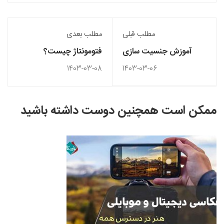
مطلب قبلی
مطلب بعدی
آموزش جنسیت سازی
فتومونتاژ چیست؟
ساتن در طراحی لباس
(آموزش تکنیک های
1403-03-08
1403-03-06
فتومونتاژ)
ممکن است همچنین دوست داشته باشید