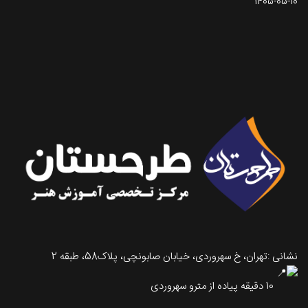
1405-05-10
تماس با طرحستان
نشانی :تهران، خ سهروردی، خیابان صابونچی، پلاک58، طبقه 2
10 دقیقه پیاده از مترو سهروردی