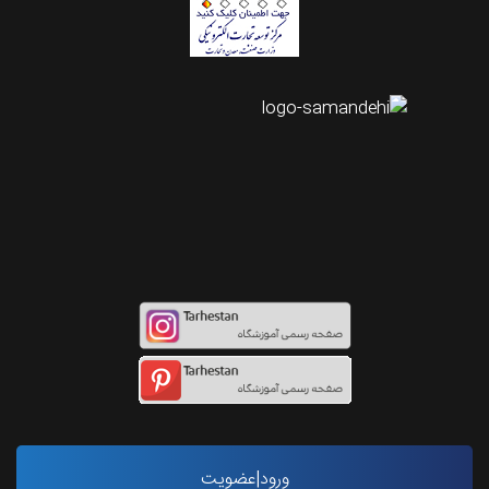
اینستاگرام طرحستان
ورود|عضویت