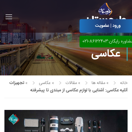
ورود | عضویت
اوره رایگان:86122403-021
عکاسی
خانه
»
مقاله ها
»
مقالات
»
عکاسی
»
تجهیزات
آتلیه عکاسی: آشنایی با لوازم عکاسی از مبتدی تا پیشرفته
آموزش مجازی طراحی لباس
نقاشی پاستل
آموزش مجازی گرافیک