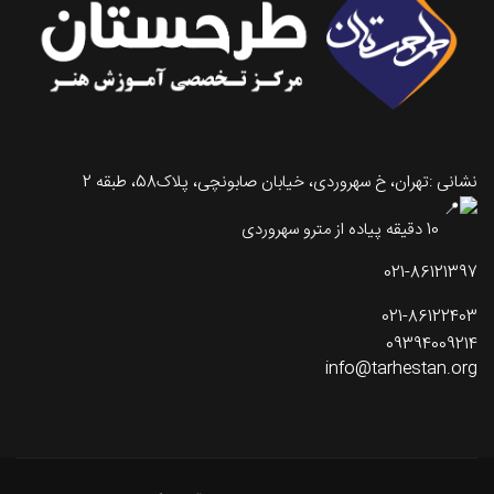
نشانی :تهران، خ سهروردی، خیابان صابونچی، پلاک58، طبقه 2
10 دقیقه پیاده از مترو سهروردی
021-86121397
021-86122403
09394009214
info@tarhestan.org