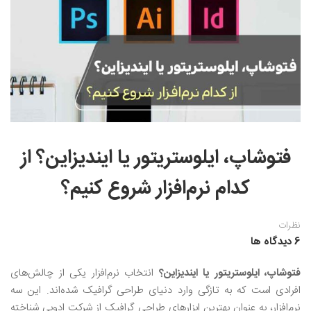
نقاشی رنگ روغن
خوشنویسی نستعلیق
آموزش مجازی طراحی داخلی
نقاشی آبرنگ
خوشنویسی با خودکار
خط نقاشی
نقاشی کودک و نوجوان
طراحی سیاه قلم
نقاش مداد رنگی
فتوشاپ، ایلوستریتور یا ایندیزاین؟ از
نقاشی مینیاتور(نگارگری)
کدام نرم‌افزار شروع کنیم؟
نقاشی تذهیب و گل و مرغ
نظرات
6 دیدگاه ها
فتوشاپ، ایلوستریتور یا ایندیزاین؟
انتخاب نرم‌افزار یکی از چالش‌های
افرادی است که به تازگی وارد دنیای طراحی گرافیک شده‌اند. این سه
نرم‌افزار، به عنوان بهترین ابزارهای طراحی گرافیک از شرکت ادوبی شناخته