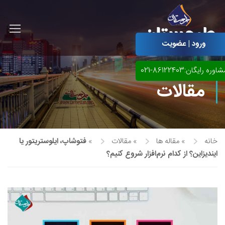
ورود | عضویت
اوره رایگان:86122403-021
مقالات
خانه
»
مقاله ها
»
مقالات
»
فتوشاپ، ایلوستریتور یا
ایندیزاین؟ از کدام نرم‌افزار شروع کنیم؟
آموزش مجازی طراحی لباس
نقاشی پاستل
آموزش مجازی گرافیک