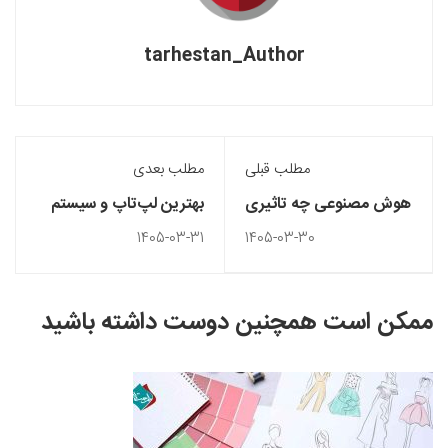
tarhestan_Author
مطلب قبلی
مطلب بعدی
هوش مصنوعی چه تاثیری
بهترین لپ‌تاپ و سیستم
بر آینده طراحی‌ گرافیک
برای یادگیری طراحی
1405-03-31
1405-03-30
خواهد داشت؟
گرافیک
ممکن است همچنین دوست داشته باشید