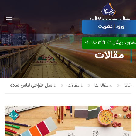
ورود | عضویت
اوره رایگان:86122403-021
مقالات
خانه
»
مقاله ها
»
مقالات
»
مدل طراحی لباس ساده
آموزش مجازی طراحی لباس
نقاشی پاستل
آموزش مجازی گرافیک