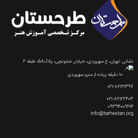
نشانی :تهران، خ سهروردی، خیابان صابونچی، پلاک58، طبقه 2
10 دقیقه پیاده از مترو سهروردی
021-86121397
021-86122403
09394009214
info@tarhestan.org