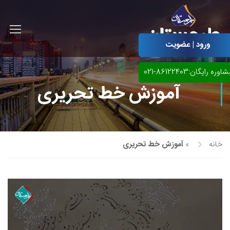
ورود | عضویت
اوره رایگان:86122403-021
آموزش خط تحریری
خانه
»
آموزش خط تحریری
آموزش مجازی طراحی لباس
نقاشی پاستل
آموزش مجازی گرافیک