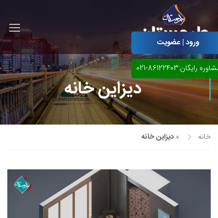
ورود | عضویت
اوره رایگان:86122403-021
دیزاین خانه
خانه
»
دیزاین خانه
آموزش مجازی طراحی لباس
نقاشی پاستل
آموزش مجازی گرافیک