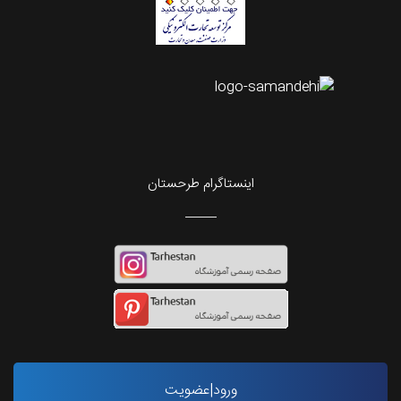
اینستاگرام طرحستان
ورود|عضویت