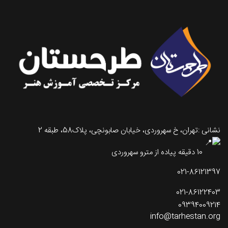
نشانی :تهران، خ سهروردی، خیابان صابونچی، پلاک58، طبقه 2
10 دقیقه پیاده از مترو سهروردی
021-86121397
021-86122403
09394009214
info@tarhestan.org