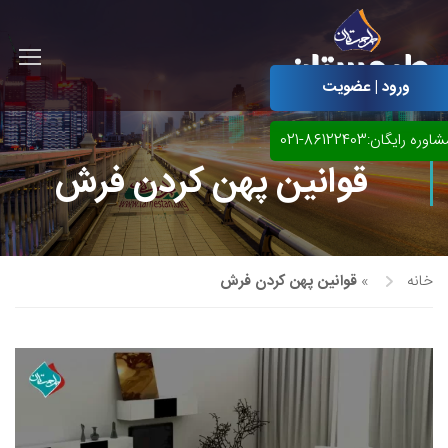
ورود | عضویت
اوره رایگان:86122403-021
قوانین پهن کردن فرش
خانه
»
قوانین پهن کردن فرش
آموزش مجازی طراحی لباس
نقاشی پاستل
آموزش مجازی گرافیک