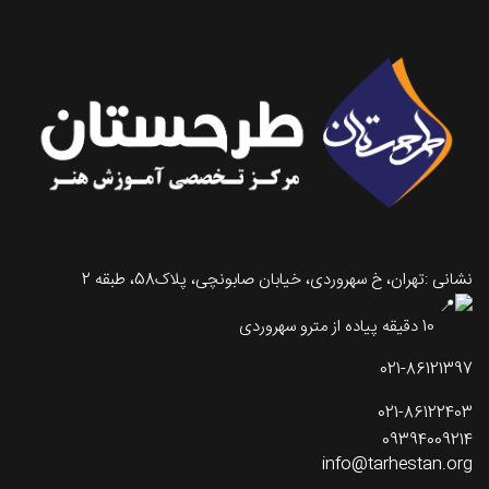
نشانی :تهران، خ سهروردی، خیابان صابونچی، پلاک58، طبقه 2
10 دقیقه پیاده از مترو سهروردی
021-86121397
021-86122403
09394009214
info@tarhestan.org