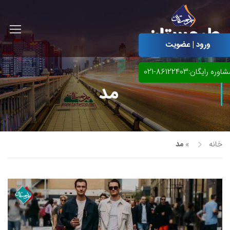
ورود | عضویت
اوره رایگان:86122403-021
مد
خانه
»
مد
آموزش مجازی طراحی لباس
نقاشی پاستل
آموزش مجازی گرافیک