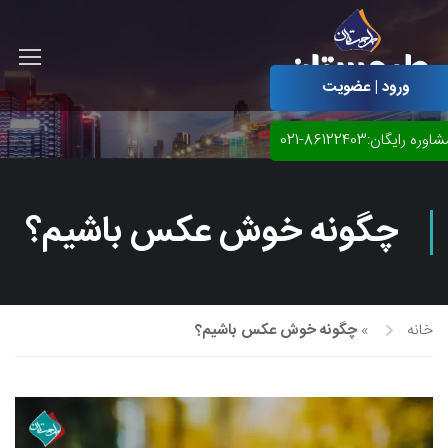
ورود | عضویت
اوره رایگان:86122403-021
چگونه خوش عکس باشیم؟
خانه
»
چگونه خوش عکس باشیم؟
آموزش مجازی طراحی لباس
نقاشی پاستل
آموزش مجازی گرافیک