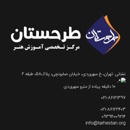
نشانی :تهران، خ سهروردی، خیابان صابونچی، پلاک58، طبقه 2
10 دقیقه پیاده از مترو سهروردی
021-86121397
021-86122403
09394009214
info@tarhestan.org