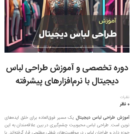
نقاشی رنگ روغن
خوشنویسی نستعلیق
آموزش مجازی طراحی داخلی
نقاشی آبرنگ
خوشنویسی با خودکار
خط نقاشی
نقاشی کودک و نوجوان
طراحی سیاه قلم
نقاش مداد رنگی
دوره تخصصی و آموزش طراحی لباس
نقاشی مینیاتور(نگارگری)
دیجیتال با نرم‌افزارهای پیشرفته
نقاشی تذهیب و گل و مرغ
نظرات
0 نظر
آموزش طراحی لباس دیجیتال
یک مسیر فوق‌العاده برای خلق ایده‌های
نوین است. طراحی لباس محبوبیت چشم‌گیری در بین علاقه‌مندان به این
حوزه دارد و طراحان لباس در موقعیت‌های شغلی مطلوبی قرار گرفته‌اند. با