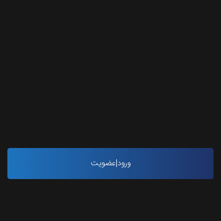
اینستاگرام طرحستان
ورود|عضویت
آخرین مقاله ها