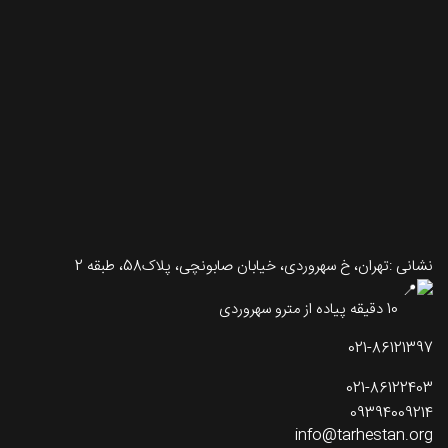
نشانی :تهران، خ سهروردی، خیابان صابونچی، پلاک58، طبقه 2
10 دقیقه پیاده از مترو سهروردی
021-86121397
021-86122403
09394009214
info@tarhestan.org