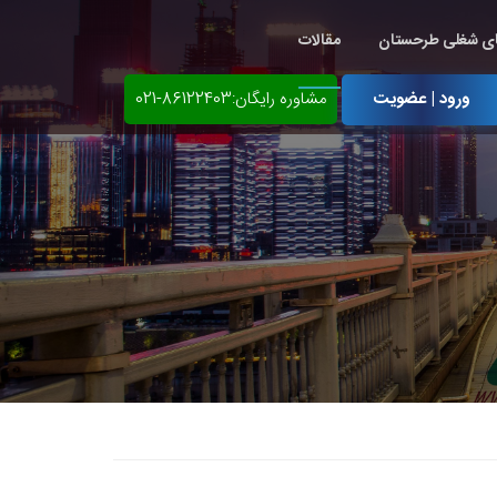
ی شغلی طرحستان
مقالات
ورود | عضویت
مشاوره رایگان:86122403-021