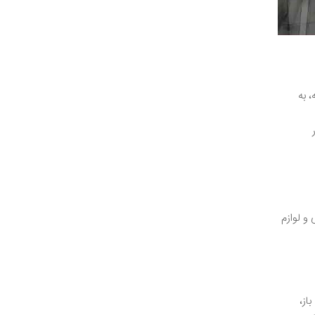
 به
و لوازم
از،