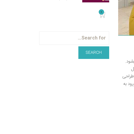
0
شود.
ل
 طراحی
ود به