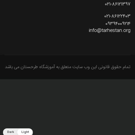
021-86121397
021-86122403
09394009214
info@tarhestan.org
تمام حقوق قانونی این وب سایت متعلق به آموزشگاه طرحستان می باشد
Dark
Light