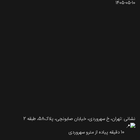
1405-05-10
تماس با طرحستان
نشانی :تهران، خ سهروردی، خیابان صابونچی، پلاک58، طبقه 2
10 دقیقه پیاده از مترو سهروردی