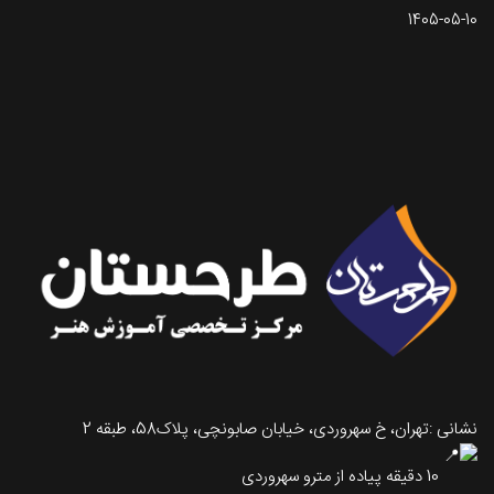
1405-05-10
تماس با طرحستان
نشانی :تهران، خ سهروردی، خیابان صابونچی، پلاک58، طبقه 2
10 دقیقه پیاده از مترو سهروردی