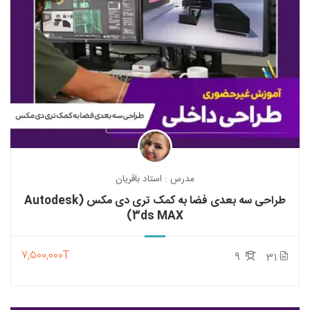
مدرس : استاد باقریان
طراحی سه بعدی فضا به کمک تری دی مکس (Autodesk
3ds MAX)
7,500,000T
9
31