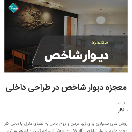
نقاشی رنگ روغن
خوشنویسی نستعلیق
آموزش مجازی طراحی داخلی
نقاشی آبرنگ
خوشنویسی با خودکار
خط نقاشی
نقاشی کودک و نوجوان
طراحی سیاه قلم
نقاش مداد رنگی
نقاشی مینیاتور(نگارگری)
نقاشی تذهیب و گل و مرغ
معجزه دیوار شاخص در طراحی داخلی
نظرات
0 نظر
روش های بسیاری برای زیبا کردن و روح دادن به فضای منزل یا محل کار
وجود دارند. دیوار شاخص (Accent Wall) از ساده ترین و کم هزینه ترین