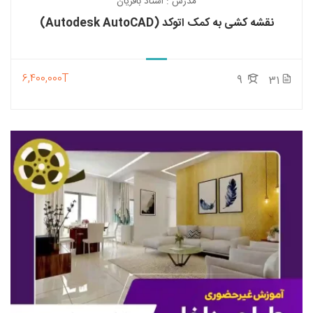
مدرس : استاد باقریان
نقشه کشی به کمک اتوکد (Autodesk AutoCAD)
6,400,000T
9
31