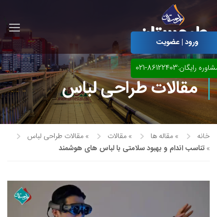
ورود | عضویت
اوره رایگان:86122403-021
مقالات طراحی لباس
خانه
»
مقاله ها
»
مقالات
»
مقالات طراحی لباس
»
تناسب اندام و بهبود سلامتی با لباس های هوشمند
آموزش مجازی طراحی لباس
نقاشی پاستل
آموزش مجازی گرافیک