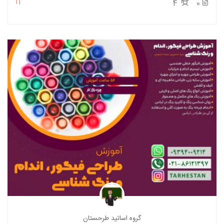
1T
4
0
گروه اساتید طرحستان