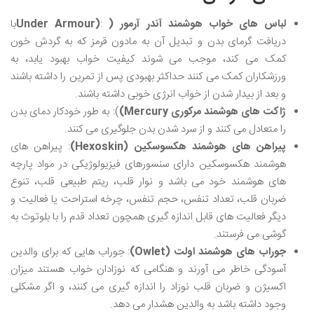
لباس های خواب هوشمند آندر آرمور (
:
(Under Armour
با
دریافت گرمای بدن و تبدیل آن به مادون قرمز که به گردش خون
کمک می کند، موجب می شوند کیفیت خواب بهبود یابد، به
ورزشکاران کمک می کنند حداکثر بهبودی پس از تمرین را داشته باشند
و بعد از بیدار شدن از خواب انرژی خوبی داشته باشند.
ژاکت های هوشمند مرکوری
Mercury)
): به طور خودکار دمای بدن
را متعادل می کنند و از سرد شدن بدن جلوگیری می کنند.
پیراهن های هوشمند
هکسوسکین
(Hexoskin)
: پیراهن های
هوشمند هکسوسکین دارای سنسورهای فیزیولوژیکی در مواد پارچه
های هوشمند خود می باشد و نوار قلب، ریتم طبیعی قلب، تنوع
ضربان قلب، تعداد تنفس، حجم تنفس، چرخه استراحت یا فعالیت و
دیگر فعالیت های قابل اندازه گیری همچون تعداد قدم را با بلوتوث به
گوشی می فرستند.
جوراب های هوشمند اولت
(Owlet)
: جوراب هایی که برای والدین
آسودگی خاطر می آورند و هنگامی که نوزادان خواب هستند میزان
اکسیژن و ضربان قلب نوزاد را اندازه گیری می کنند، و اگر مشکلی
وجود داشته باشد به والدین هشدار می دهد.