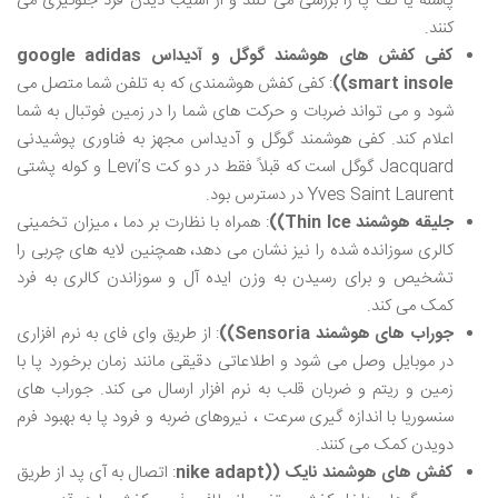
پاشنه یا کف پا را بررسی می کنند و از آسیب دیدن فرد جلوگیری می
کنند.
کفی کفش های هوشمند گوگل و آدیداس
google adidas
smart insole)
)
: کفی کفش هوشمندی که به تلفن شما متصل می
شود و می تواند ضربات و حرکت های شما را در زمین فوتبال به شما
اعلام کند. کفی هوشمند گوگل و آدیداس مجهز به فناوری پوشیدنی
Jacquard گوگل است که قبلاً فقط در دو کت Levi’s و کوله پشتی
Yves Saint Laurent در دسترس بود.
جلیقه هوشمند
Thin Ice)
)
: همراه با نظارت بر دما ، میزان تخمینی
کالری سوزانده شده را نیز نشان می دهد، همچنین لایه های چربی را
تشخیص و برای رسیدن به وزن ایده آل و سوزاندن کالری به فرد
کمک می کند.
جوراب های هوشمند
Sensoria)
)
: از طریق وای فای به نرم افزاری
در موبایل وصل می شود و اطلاعاتی دقیقی مانند زمان برخورد پا با
زمین و ریتم و ضربان قلب به نرم افزار ارسال می کند. جوراب های
سنسوریا با اندازه گیری سرعت ، نیروهای ضربه و فرود پا به بهبود فرم
دویدن کمک می کنند.
کفش های هوشمند نایک (
(nike adapt
: اتصال به آی پد از طریق