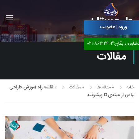
ورود | عضویت
اوره رایگان:86122403-021
مقالات
خانه
»
مقاله ها
»
مقالات
»
نقشه راه آموزش طراحی
لباس از مبتدی تا پیشرفته
آموزش مجازی طراحی لباس
نقاشی پاستل
آموزش مجازی گرافیک