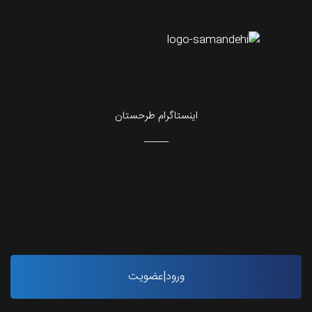
اینستاگرام طرحستان
ورود|عضویت