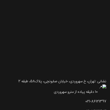
تماس با طرحستان
نشانی :تهران، خ سهروردی، خیابان صابونچی، پلاک58، طبقه 2
10 دقیقه پیاده از مترو سهروردی
021-86121397