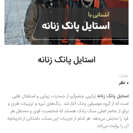
نقاشی رنگ روغن
خوشنویسی نستعلیق
آموزش مجازی طراحی داخلی
نقاشی آبرنگ
خوشنویسی با خودکار
خط نقاشی
نقاشی کودک و نوجوان
طراحی سیاه قلم
نقاش مداد رنگی
استایل پانک زنانه
نقاشی مینیاتور(نگارگری)
نظرات
نقاشی تذهیب و گل و مرغ
0 نظر
استایل پانک زنانه
ترکیبی چشم‌گیر از جسارت، زیبایی و استقلال‌ طلبی
است که از گروه موسیقی پانک آغاز شد. رنگ‌های تیره و تزیینات فلزی و
براق از عناصر اصلی سبک پانک هستند که شخصیت قوی و مستقل هر
فرد را نمایش می‌دهد. هر کدام از جزییات این سبک، داستانی از تاریخچه
آن را روایت می‌کند.