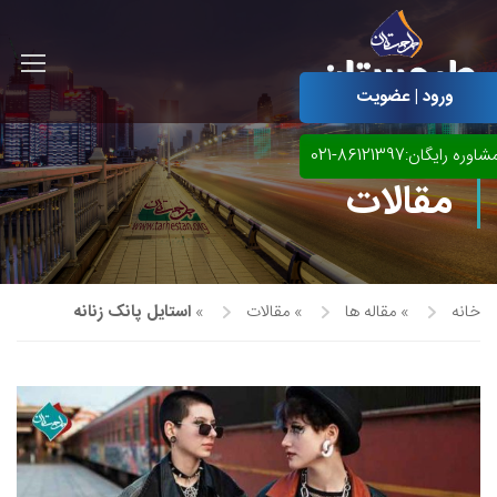
ورود | عضویت
شاوره رایگان:86121397-021
مقالات
خانه
»
مقاله ها
»
مقالات
»
استایل پانک زنانه
آموزش مجازی طراحی لباس
نقاشی پاستل
آموزش مجازی گرافیک