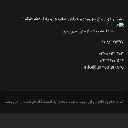
نشانی :تهران، خ سهروردی، خیابان صابونچی، پلاک58، طبقه 2
10 دقیقه پیاده از مترو سهروردی
021-86121397
021-86122403
09394009214
info@tarhestan.org
تمام حقوق قانونی این وب سایت متعلق به آموزشگاه طرحستان می باشد