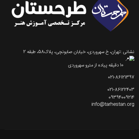
نشانی :تهران، خ سهروردی، خیابان صابونچی، پلاک58، طبقه 2
10 دقیقه پیاده از مترو سهروردی
021-86121397
021-86122403
09394009214
info@tarhestan.org