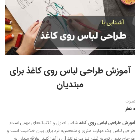
نقاشی رنگ روغن
خوشنویسی نستعلیق
آموزش مجازی طراحی داخلی
نقاشی آبرنگ
خوشنویسی با خودکار
خط نقاشی
نقاشی کودک و نوجوان
طراحی سیاه قلم
نقاش مداد رنگی
آموزش طراحی لباس روی کاغذ برای
نقاشی مینیاتور(نگارگری)
مبتدیان
نقاشی تذهیب و گل و مرغ
نظرات
0 نظر
آموزش طراحی لباس روی کاغذ
شامل اصول و تکنیک‌های مهمی است.
طراحی لباس یک مهارت هنری و منحصربه ‌فرد برای بیان خلاقیت است و
طراحان بدون تجربه قبلی نیز می‌توانند آن را آغاز کنند. علاقه ‌مندان به