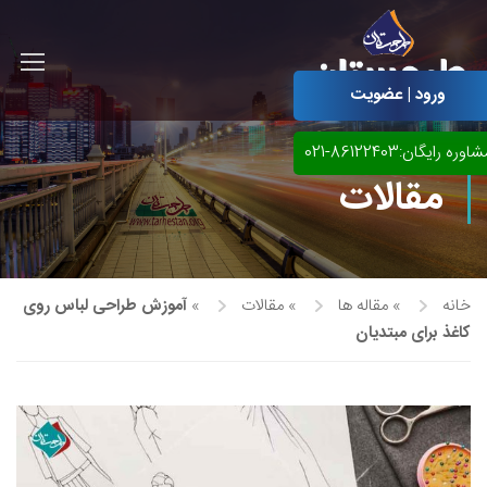
ورود | عضویت
اوره رایگان:86122403-021
مقالات
خانه
»
مقاله ها
»
مقالات
»
آموزش طراحی لباس روی
کاغذ برای مبتدیان
آموزش مجازی طراحی لباس
نقاشی پاستل
آموزش مجازی گرافیک