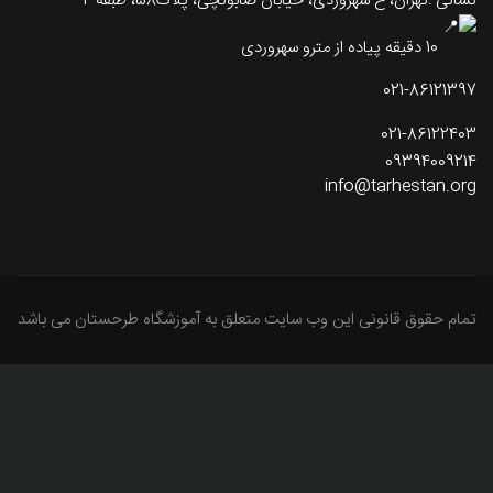
نشانی :تهران، خ سهروردی، خیابان صابونچی، پلاک58، طبقه 2
10 دقیقه پیاده از مترو سهروردی
021-86121397
021-86122403
09394009214
info@tarhestan.org
تمام حقوق قانونی این وب سایت متعلق به آموزشگاه طرحستان می باشد