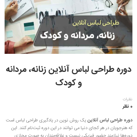
نقاشی رنگ روغن
خوشنویسی نستعلیق
آموزش مجازی طراحی داخلی
نقاشی آبرنگ
خوشنویسی با خودکار
خط نقاشی
نقاشی کودک و نوجوان
طراحی سیاه قلم
نقاش مداد رنگی
دوره طراحی لباس آنلاین زنانه، مردانه
نقاشی مینیاتور(نگارگری)
و کودک
نقاشی تذهیب و گل و مرغ
نظرات
0 نظر
دوره طراحی لباس آنلاین
یک روش نوین در یادگیری طراحی لباس است
که هنرجویان در هر کجای دنیا می توانند در این دوره ثبت‌نام کنند. این
دوره‌ها نیازمند حضور فیزیکی نیست و علاقه‌مندان به صورت مجازی