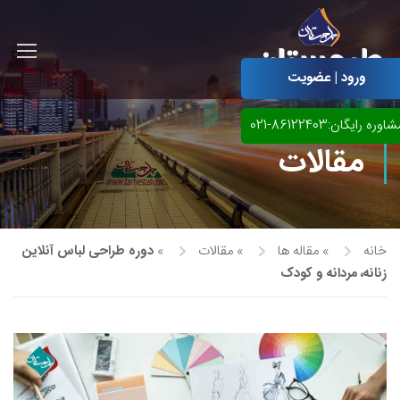
ورود | عضویت
اوره رایگان:86122403-021
مقالات
خانه
»
مقاله ها
»
مقالات
»
دوره طراحی لباس آنلاین
زنانه، مردانه و کودک
آموزش مجازی طراحی لباس
نقاشی پاستل
آموزش مجازی گرافیک