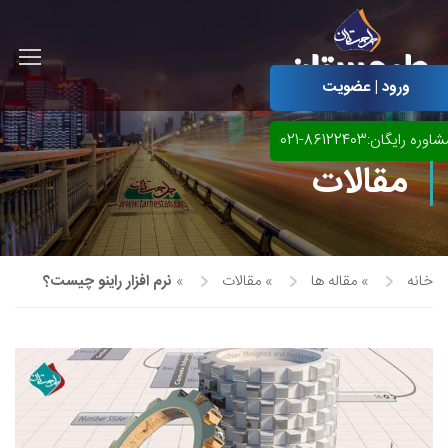
ورود | عضویت
اوره رایگان:86122403-021
مقالات
خانه
»
مقاله ها
»
مقالات
»
نرم افزار راینو چیست؟
آموزش مجازی طراحی لباس
نقاشی پاستل
آموزش مجازی گرافیک