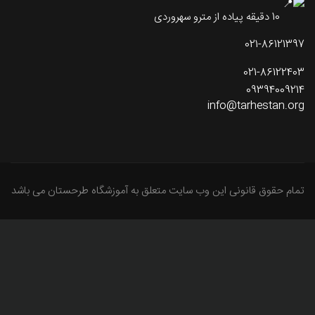
10 دقیقه پیاده از مترو سهروردی
021-86121397
021-86122403
09394009214
info@tarhestan.org
تمام حقوق قانونی این وب سایت متعلق به آموزشگاه طرحستان می باشد