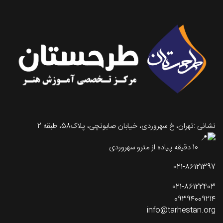
نشانی :تهران، خ سهروردی، خیابان صابونچی، پلاک58، طبقه 2
10 دقیقه پیاده از مترو سهروردی
021-86121397
021-86122403
09394009214
info@tarhestan.org