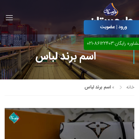
ورود | عضویت
اوره رایگان:86122403-021
اسم برند لباس
خانه
»
اسم برند لباس
آموزش مجازی طراحی لباس
نقاشی پاستل
آموزش مجازی گرافیک