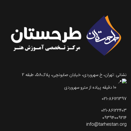
نشانی :تهران، خ سهروردی، خیابان صابونچی، پلاک58، طبقه 2
10 دقیقه پیاده از مترو سهروردی
021-86121397
021-86122403
09394009214
info@tarhestan.org