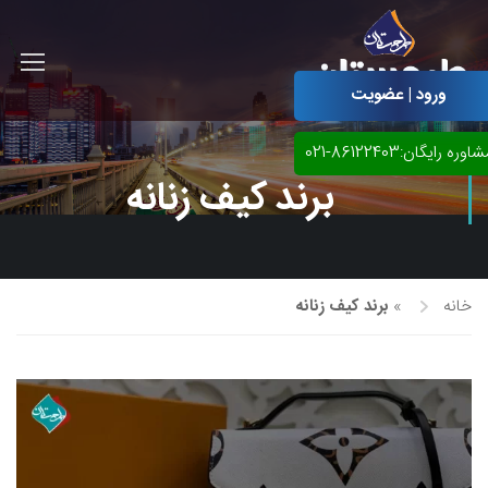
ورود | عضویت
اوره رایگان:86122403-021
برند کیف زنانه
خانه
»
برند کیف زنانه
آموزش مجازی طراحی لباس
نقاشی پاستل
آموزش مجازی گرافیک