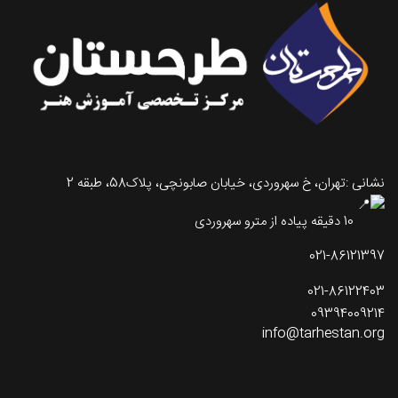
نشانی :تهران، خ سهروردی، خیابان صابونچی، پلاک58، طبقه 2
10 دقیقه پیاده از مترو سهروردی
021-86121397
021-86122403
09394009214
info@tarhestan.org