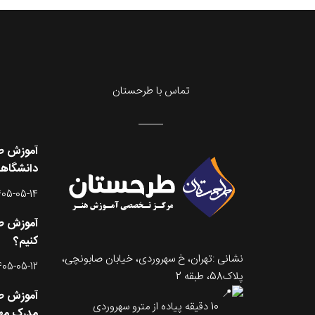
تماس با طرحستان
آموزش طر
دانشگاه
405-05-14
آموزش طر
کنیم؟
نشانی :تهران، خ سهروردی، خیابان صابونچی،
405-05-12
پلاک58، طبقه 2
آموزش طر
10 دقیقه پیاده از مترو سهروردی
مدرک مه