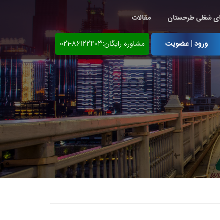
ی شغلی طرحستان
مقالات
ورود | عضویت
مشاوره رایگان:86122403-021