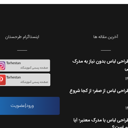
آخرین مقاله ها
اینستاگرام طرحستان
احی لباس بدون نیاز به مدرک
ی
1
احی لباس از صفر؛ از کجا شروع
ورود|عضویت
1
احی لباس با مدرک معتبر؛ آیا
م است؟