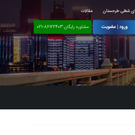
ی شغلی طرحستان
مقالات
ورود | عضویت
مشاوره رایگان:86122403-021