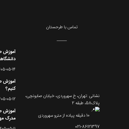
تماس با طرحستان
آموزش طر
دانشگاه
405-05-14
آموزش طر
کنیم؟
نشانی :تهران، خ سهروردی، خیابان صابونچی،
405-05-12
پلاک58، طبقه 2
آموزش طر
10 دقیقه پیاده از مترو سهروردی
مدرک مه
021-86121397