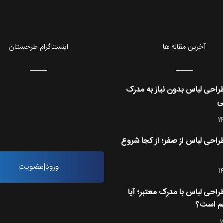
آخرین مقاله ها
اینستاگرام طرحستان
احی لباس بدون نیاز به مدرک
ی
1
احی لباس از صفر؛ از کجا شروع
ورود|عضویت
1
احی لباس با مدرک معتبر؛ آیا
م است؟