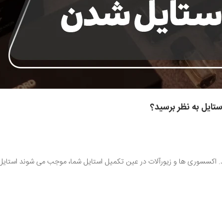
تایل به نظر برسید؟
د. اکسسوری ها و زیورآلات در عین تکمیل استایل شما، موجب می شوند استای