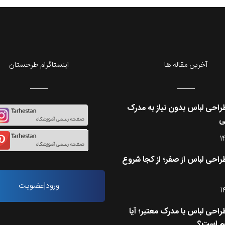
آخرین مقاله ها
اینستاگرام طرحستان
احی لباس بدون نیاز به مدرک
ی
1
احی لباس از صفر؛ از کجا شروع
ورود|عضویت
1
احی لباس با مدرک معتبر؛ آیا
م است؟