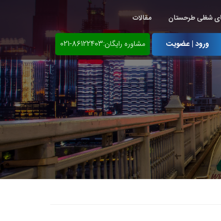
ی شغلی طرحستان
مقالات
ورود | عضویت
مشاوره رایگان:86122403-021