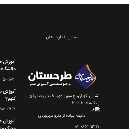
تماس با طرحستان
آموزش طر
دانشگاه
405-05-14
آموزش طر
نشانی :تهران، خ سهروردی، خیابان صابونچی،
کنیم؟
پلاک58، طبقه 2
405-05-12
10 دقیقه پیاده از مترو سهروردی
آموزش طر
021-86121397
مدرک مه