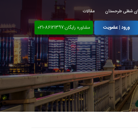
ی شغلی طرحستان
مقالات
ورود | عضویت
مشاوره رایگان:86121397-021