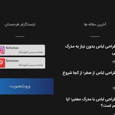
آخرین مقاله ها
اینستاگرام طرحستان
احی لباس بدون نیاز به مدرک
ی
1
احی لباس از صفر؛ از کجا شروع
ورود|عضویت
1
احی لباس با مدرک معتبر؛ آیا
م است؟