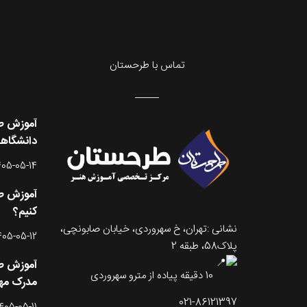
تماس با طرحستان
آموزش طر
دانشگاه
405-05-14
آموزش طر
کنیم؟
نشانی :تهران، خ سهروردی، خیابان صابونچی،
405-05-12
پلاک58، طبقه 2
آموزش طر
10 دقیقه پیاده از مترو سهروردی
مدرک مه
021-86121397