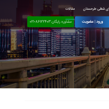
ی شغلی طرحستان
مقالات
ورود | عضویت
مشاوره رایگان:86122403-021