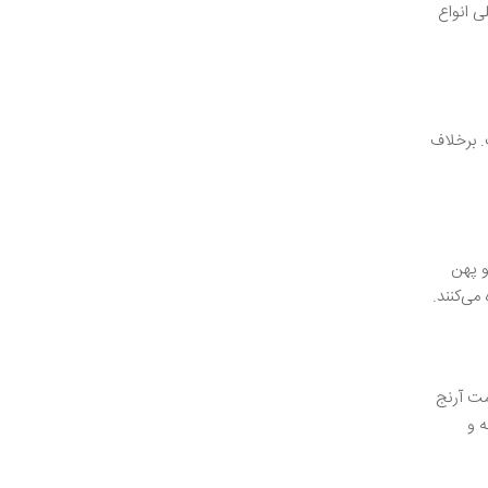
لی انواع
. برخلاف
و پهن
می‌کنند.
مت آرنج
 و