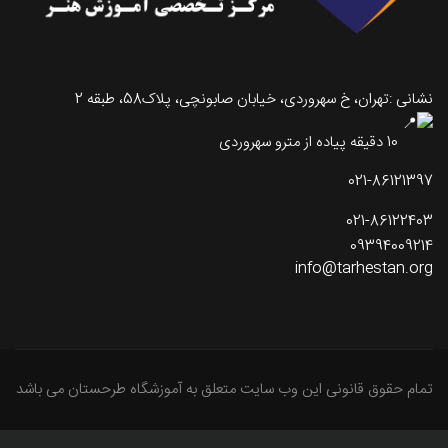
نشانی :تهران، خ سهروردی، خیابان صابونچی، پلاک58، طبقه 2
10 دقیقه پیاده از مترو سهروردی
021-86121397
021-86122403
09394009214
info@tarhestan.org
تمام حقوق قانونی این وب سایت متعلق به آموزشگاه طرحستان می باشد