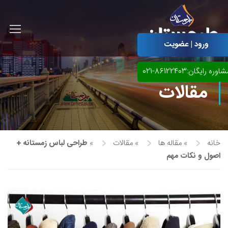
ورود | عضویت
اوره رایگان:86122403-021
مقالات
خانه
»
مقاله ها
»
مقالات
»
طراحی لباس زمستانه +
اصول و نکات مهم
آموزش مجازی طراحی لباس
نقاشی پاستل
آموزش مجازی گرافیک