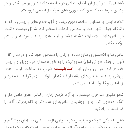
ذهنیتی که در آن زنان فضای زیادی در جامعه نداشتند روبرو می شد. او در
ابتدای حرفه مد، کلاه و اکسسوری های شیک زنانه می فروخت.
کلاه هایش با استایلی ساده، بدون زینت و گل، خانم های پاریسی را که به
باشگاه جوکی شهر رفت و آمد می کردند، تسخیر کرد. شانل دوست داشت
در لباس‌هایش جسارت داشته باشد و لباس‌های زنانه و مردانه را با هم
ترکیب کند.
لباس ها و اکسسوری های ساده او زنان را مسحور خود کرد و در سال 1913
(قبل از جنگ جهانی اول) دو بوتیک را به طور همزمان در دوویل و پاریس
افتتاح کرد. در آن زمان این
استایلیست
شروع به ساخت لباس های
ورزشی زنانه مانند بلوزهای یقه دار کرد که از ملوانان الهام گرفته شده بود و
از بافتنی و کاموا ساخته می شد.
کوکو دنیای مد قرن بیستم را با آزاد کردن زنان از لباس های دامن دار و
تنگ متحول کرد و با پوشیدن لباس‌های ساده‌تر و کاربردی‌تر، آنها را
قدرتمند و آزاد کرد.
شنل با سبکی شیک و مینیمال، در بسیاری از جنبه های مد زنان پیشگام و
رویا بود و خلاقیت های او نوآورانه بود و امروزه به قطعات کلاسیک تبدیل