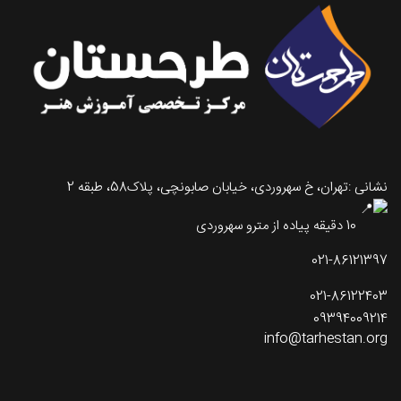
نشانی :تهران، خ سهروردی، خیابان صابونچی، پلاک58، طبقه 2
10 دقیقه پیاده از مترو سهروردی
021-86121397
021-86122403
09394009214
info@tarhestan.org