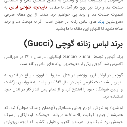
می‌شوند. با پیشرفت بشر و رسیدن به سطح آسایش مالی و اجتماعی
صنعت مد و برند نیز روی کار آمد. با مطالعه
تاریخچه طراحی لباس
به
اهمیت صنعت مد و برند پی خواهیم برد. هدف از این مقاله معرفی
معروفترین
برند
های لباس زنانه در جهان است. اگر به مبحث مد و برند
علاقه‌مندید تا انتهای این مقاله با ما باشید.
برند لباس زنانه گوچی (Gucci)
برند گوچی توسط Guccio Gucci ایتالیایی در سال 1921 در فلورانس
تاسیس شد. گوچی یکی از معروفترین برند های لباس زنانه است.
گوچیو در اواخر قرن نوزدهم در هتل معروف ساووی ، واقع در لندن، به
عنوان پیشخدمت کار می کرد. در سال 1921، در نهایت به فلورانس بازگشت
و اولین فروشگاه خود را افتتاح کرد و از تمام پس انداز کار در لندن خود
استفاده کرد.
او شروع به فروش لوازم جانبی مسافرتی (چمدان و ساک مجلل) کرد، که
همیشه از چرم با کیفیت بالا ساخته می‌شد. فروشگاه او بازتابی از سبک
خودش بود: شیک و بی عیب و نقص، و طولی نکشید که توجه بورژوازی