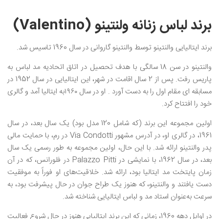
برند لباس زنانه ولنتینو (Valentino)
برند ایتالیایی والنتینو توسط والنتینو گاروانی در سال 1960 تاسیس شد.
والنتینو در سن 18 سالگی با هدف تحصیل در اتاق اتحادیه مد لباس به
پاریس رفت. پس از 2 سال اقامت در شهر، این ایتالیایی در سال 1952 در
مسابقه ای مقام اول را به دست آورد . او در سال ۱۹۶۰‌به ایتالیا آمد و گالری
خود را افتتاح کرد.
اولین مجموعه این برند (که شامل 120 مدل بود) یک سال بعد، در سال
1961، در گالری او، در آدرس مشهور Via Condotti در رم، با حمایت مالی
پدر والنتینو ارائه شد. با این حال، اولین مجموعه به طور رسمی یک سال
بعد، در سال 1962، با نمایشی در Palazzo Pitti در فلورانس، که در آن
زمان پایتخت مد ایتالیا بود، ارائه شد. خلاقیت‌های او فوراً به موفقیت
دست یافتند و والنتینو، که هنوز یک طراح جوان در حال پیشرفت بود، به
سرعت به‌عنوان استاد مد و لباس ایتالیایی شناخته شد.
در اوایل دهه 1960، زمانی که این برند ایتالیایی هنوز در حال شروع فعالیت