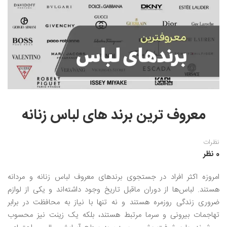
نقاشی رنگ روغن
خوشنویسی نستعلیق
آموزش مجازی طراحی داخلی
نقاشی آبرنگ
خوشنویسی با خودکار
خط نقاشی
نقاشی کودک و نوجوان
طراحی سیاه قلم
نقاش مداد رنگی
معروف ترین برند های لباس زنانه
نقاشی مینیاتور(نگارگری)
نقاشی تذهیب و گل و مرغ
نظرات
0 نظر
امروزه اکثر افراد در جستجوی برندهای معروف لباس زنانه و مردانه
هستند. لباس‌ها از دوران ماقبل تاریخ وجود داشته‌اند و یکی از لوازم
ضروری زندگی روزمره هستند و نه تنها با نیاز به محافظت در برابر
تهاجمات بیرونی و سرما مرتبط هستند، بلکه یک زینت نیز محسوب