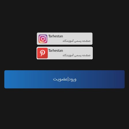
اینستاگرام طرحستان
ورود|عضویت
آخرین مقاله ها