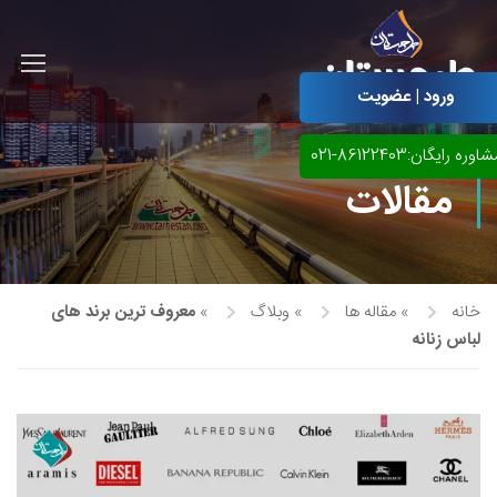
ورود | عضویت
اوره رایگان:86122403-021
مقالات
خانه
»
مقاله ها
»
وبلاگ
»
معروف ترین برند های
لباس زنانه
آموزش مجازی طراحی لباس
نقاشی پاستل
آموزش مجازی گرافیک