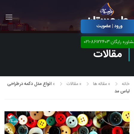
ورود | عضویت
اوره رایگان:86122403-021
مقالات
خانه
»
مقاله ها
»
مقالات
»
انواع مدل دکمه درطراحی
لباس مد
آموزش مجازی طراحی لباس
نقاشی پاستل
آموزش مجازی گرافیک