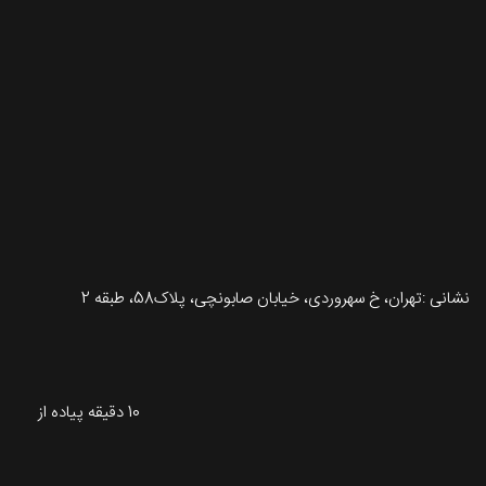
تماس با طرحستان
نشانی :تهران، خ سهروردی، خیابان صابونچی، پلاک58، طبقه 2