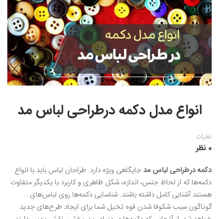
نقاشی رنگ روغن
خوشنویسی نستعلیق
آموزش مجازی طراحی داخلی
نقاشی آبرنگ
خوشنویسی با خودکار
خط نقاشی
نقاشی کودک و نوجوان
طراحی سیاه قلم
نقاش مداد رنگی
انواع مدل دکمه درطراحی لباس مد
نقاشی مینیاتور(نگارگری)
نقاشی تذهیب و گل و مرغ
نظرات
0 نظر
دکمه درطراحی لباس مد
جایگاهی ویژه دارد. طراحان لباس باید با انواع
دکمه‌ها که از لحاظ جنس، اندازه، شکل ظاهری و کاربرد با یکدیگر متفاوت
هستند آشنایی کامل داشته باشند. شناسایی دکمه‌ها روی لباس‌های
گوناگون سبب شکوفا شدن قوه تخیل شما برای ایجاد طرح‌های جدید