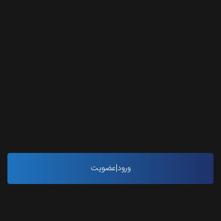
اینستاگرام طرحستان
ورود|عضویت