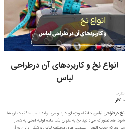
نقاشی رنگ روغن
خوشنویسی نستعلیق
آموزش مجازی طراحی داخلی
نقاشی آبرنگ
خوشنویسی با خودکار
خط نقاشی
نقاشی کودک و نوجوان
طراحی سیاه قلم
نقاش مداد رنگی
انواع نخ و کاربردهای آن درطراحی
نقاشی مینیاتور(نگارگری)
لباس
نقاشی تذهیب و گل و مرغ
نظرات
0 نظر
نخ درطراحی لباس
جایگاه ویژه‌ ای دارد و می ‌تواند سبب جذابیت آن‌ ها
شود. همانطور که می‌دانید نخ به عنوان یک ماده اولیه اصلی به شمار
می‌رود که جهت اتصال قسمت‌ های مختلف لباس و شکل دادن به آن