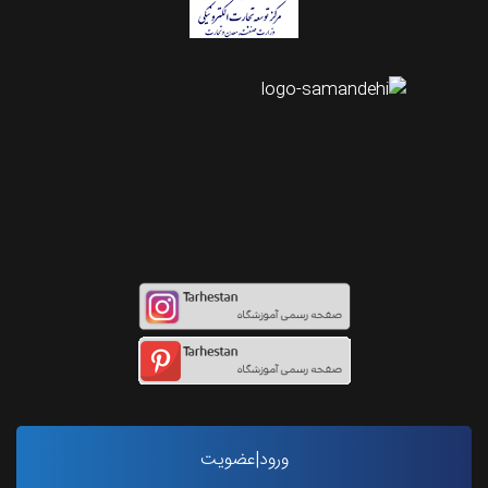
اینستاگرام طرحستان
ورود|عضویت