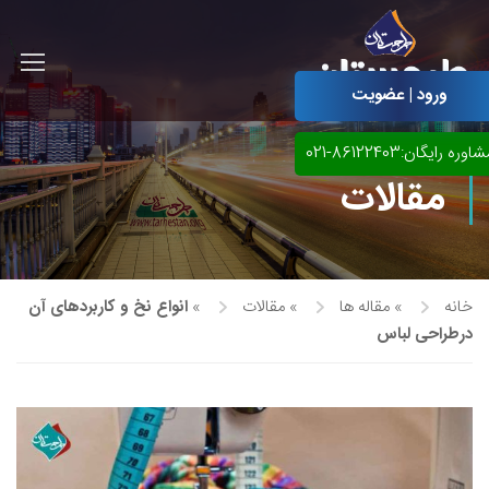
ورود | عضویت
اوره رایگان:86122403-021
مقالات
خانه
»
مقاله ها
»
مقالات
»
انواع نخ و کاربردهای آن
درطراحی لباس
آموزش مجازی طراحی لباس
نقاشی پاستل
آموزش مجازی گرافیک