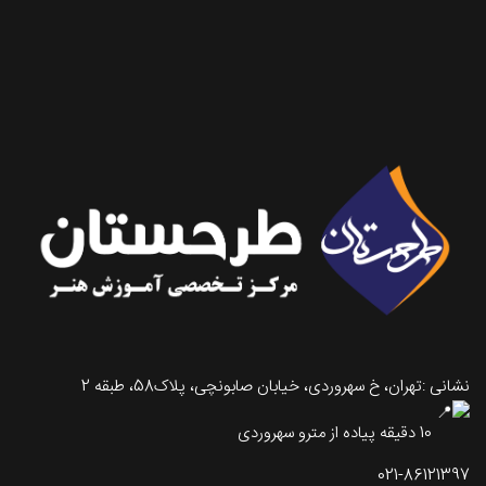
تماس با طرحستان
نشانی :تهران، خ سهروردی، خیابان صابونچی، پلاک58، طبقه 2
10 دقیقه پیاده از مترو سهروردی
021-86121397