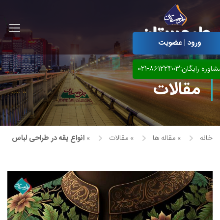
ورود | عضویت
اوره رایگان:86122403-021
مقالات
خانه
»
مقاله ها
»
مقالات
»
انواع یقه در طراحی لباس
آموزش مجازی طراحی لباس
نقاشی پاستل
آموزش مجازی گرافیک