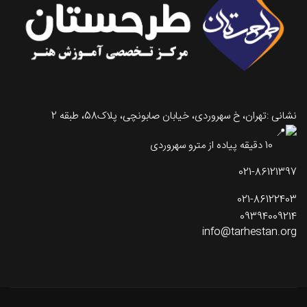
نشانی :تهران، خ سهروردی، خیابان صابونچی، پلاک58، طبقه 2
10 دقیقه پیاده از مترو سهروردی
021-86121397
021-86122403
09394009214
info@tarhestan.org