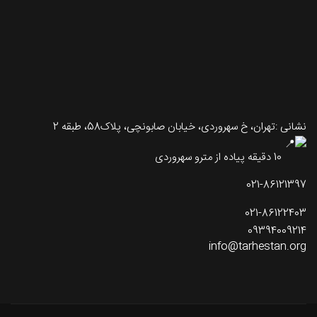
نشانی :تهران، خ سهروردی، خیابان صابونچی، پلاک58، طبقه 2
10 دقیقه پیاده از مترو سهروردی
021-86121397
021-86122403
09394009214
info@tarhestan.org